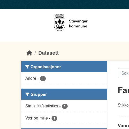
Skip to main content
Datasett
Organisasjoner
Andre
-
1
Fa
Grupper
Stikko
Statistikk/statistics
-
1
Vær og miljø
-
1
Vann