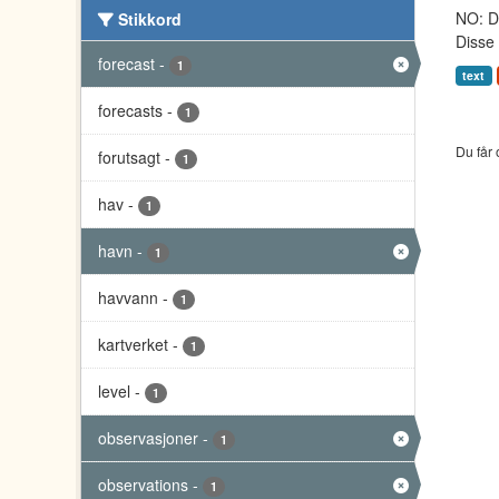
NO: Da
Stikkord
Disse 
forecast
-
1
text
forecasts
-
1
Du får 
forutsagt
-
1
hav
-
1
havn
-
1
havvann
-
1
kartverket
-
1
level
-
1
observasjoner
-
1
observations
-
1