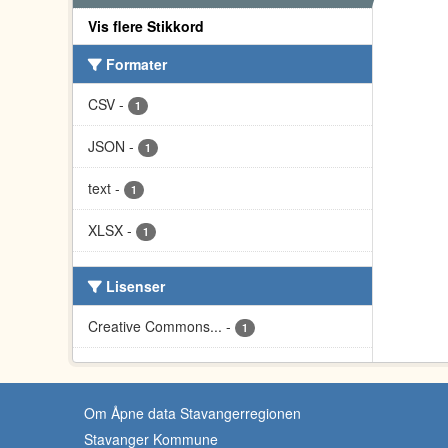
Vis flere Stikkord
Formater
CSV
-
1
JSON
-
1
text
-
1
XLSX
-
1
Lisenser
Creative Commons...
-
1
Om Åpne data Stavangerregionen
Stavanger Kommune