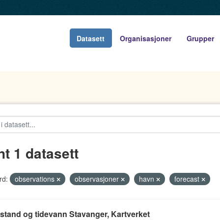
Datasett
Organisasjoner
Grupper
nt 1 datasett
rd:
observations
observasjoner
havn
forecast
stand og tidevann Stavanger, Kartverket