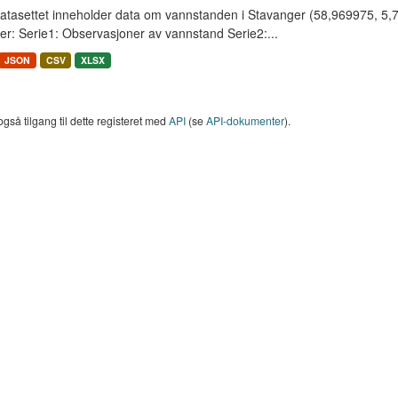
tasettet inneholder data om vannstanden i Stavanger (58,969975, 5,733
er: Serie1: Observasjoner av vannstand Serie2:...
JSON
CSV
XLSX
også tilgang til dette registeret med
API
(se
API-dokumenter
).