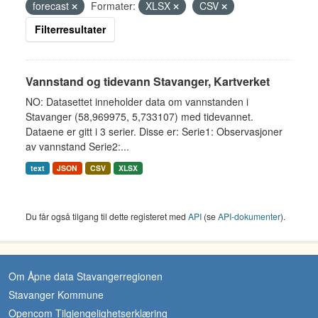
forecast
Formater:
XLSX
CSV
Filterresultater
Vannstand og tidevann Stavanger, Kartverket
NO: Datasettet inneholder data om vannstanden i
Stavanger (58,969975, 5,733107) med tidevannet.
Dataene er gitt i 3 serier. Disse er: Serie1: Observasjoner
av vannstand Serie2:...
text
JSON
CSV
XLSX
Du får også tilgang til dette registeret med
API
(se
API-dokumenter
).
Om Åpne data Stavangerregionen
Stavanger Kommune
Opencom Tilgjengelighetserklæring