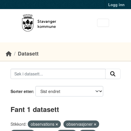
Skip to main content
Logg inn
Datasett
Sorter etter
Fant 1 datasett
Stikkord:
observations
observasjoner