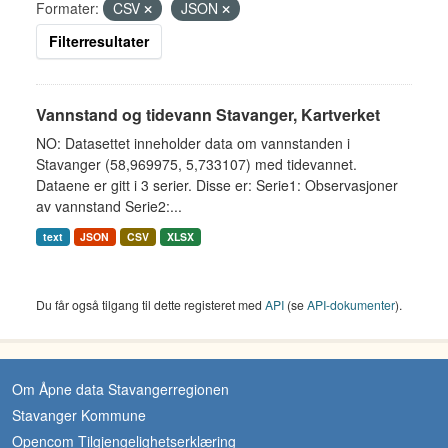
Formater:
CSV
JSON
Filterresultater
Vannstand og tidevann Stavanger, Kartverket
NO: Datasettet inneholder data om vannstanden i
Stavanger (58,969975, 5,733107) med tidevannet.
Dataene er gitt i 3 serier. Disse er: Serie1: Observasjoner
av vannstand Serie2:...
text
JSON
CSV
XLSX
Du får også tilgang til dette registeret med
API
(se
API-dokumenter
).
Om Åpne data Stavangerregionen
Stavanger Kommune
Opencom Tilgjengelighetserklæring