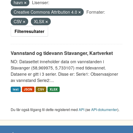
havn
Lisenser:
Creative Commons Attribution 4.0
Formater:
CSV
XLSX
Filterresultater
Vannstand og tidevann Stavanger, Kartverket
NO: Datasettet inneholder data om vannstanden i
Stavanger (58,969975, 5,733107) med tidevannet.
Dataene er gitt i 3 serier. Disse er: Serie1: Observasjoner
av vannstand Serie2:...
text
JSON
CSV
XLSX
Du får også tilgang til dette registeret med
API
(se
API-dokumenter
).