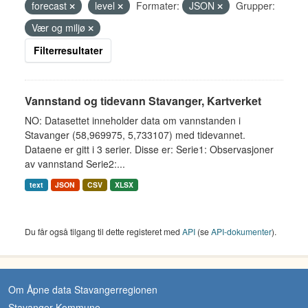
forecast
level
Formater:
JSON
Grupper:
Vær og miljø
Filterresultater
Vannstand og tidevann Stavanger, Kartverket
NO: Datasettet inneholder data om vannstanden i
Stavanger (58,969975, 5,733107) med tidevannet.
Dataene er gitt i 3 serier. Disse er: Serie1: Observasjoner
av vannstand Serie2:...
text
JSON
CSV
XLSX
Du får også tilgang til dette registeret med
API
(se
API-dokumenter
).
Om Åpne data Stavangerregionen
Stavanger Kommune