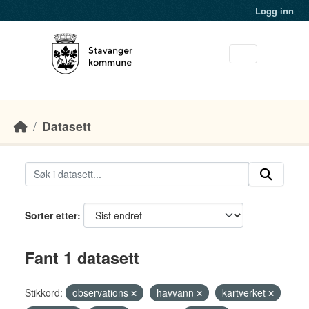
Skip to main content
Logg inn
Datasett
Sorter etter
Fant 1 datasett
Stikkord:
observations
havvann
kartverket