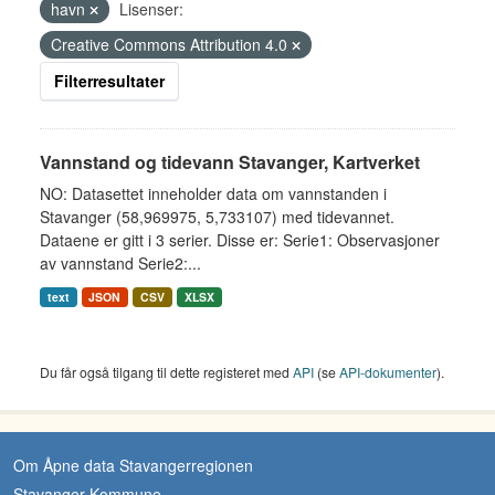
havn
Lisenser:
Creative Commons Attribution 4.0
Filterresultater
Vannstand og tidevann Stavanger, Kartverket
NO: Datasettet inneholder data om vannstanden i
Stavanger (58,969975, 5,733107) med tidevannet.
Dataene er gitt i 3 serier. Disse er: Serie1: Observasjoner
av vannstand Serie2:...
text
JSON
CSV
XLSX
Du får også tilgang til dette registeret med
API
(se
API-dokumenter
).
Om Åpne data Stavangerregionen
Stavanger Kommune