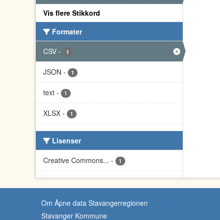
Vis flere Stikkord
Formater
CSV
-
1
JSON
-
1
text
-
1
XLSX
-
1
Lisenser
Creative Commons...
-
1
Om Åpne data Stavangerregionen
Stavanger Kommune