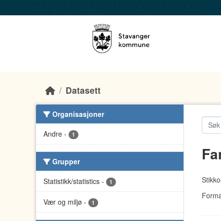
Skip to main content
Datasett
Organisasjoner
Andre
-
1
Fa
Grupper
Stikko
Statistikk/statistics
-
1
Forma
Vær og miljø
-
1