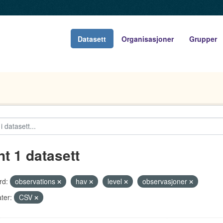
Datasett
Organisasjoner
Grupper
nt 1 datasett
rd:
observations
hav
level
observasjoner
ter:
CSV