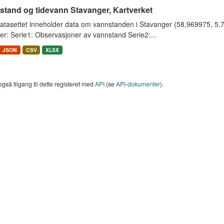
stand og tidevann Stavanger, Kartverket
tasettet inneholder data om vannstanden i Stavanger (58,969975, 5,733
er: Serie1: Observasjoner av vannstand Serie2:...
JSON
CSV
XLSX
også tilgang til dette registeret med
API
(se
API-dokumenter
).