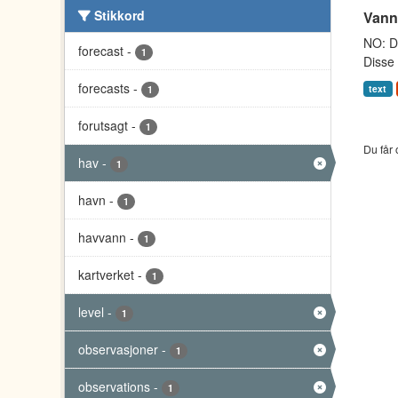
Stikkord
Vann
NO: Da
forecast
-
1
Disse 
forecasts
-
text
1
forutsagt
-
1
Du får 
hav
-
1
havn
-
1
havvann
-
1
kartverket
-
1
level
-
1
observasjoner
-
1
observations
-
1