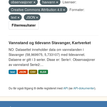
observasjoner
havvann
Lisenser:
Creative Commons Attribution 4.0
Formater:
text
JSON
Filterresultater
Vannstand og tidevann Stavanger, Kartverket
NO: Datasettet inneholder data om vannstanden i
Stavanger (58,969975, 5,733107) med tidevannet.
Dataene er gitt i 3 serier. Disse er: Serie1: Observasjoner
av vannstand Serie2:...
text
JSON
CSV
XLSX
Du får også tilgang til dette registeret med
API
(se
API-dokumenter
).