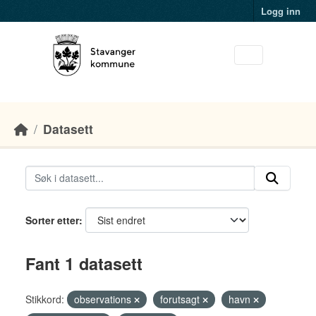
Skip to main content
Logg inn
Datasett
Sorter etter
Fant 1 datasett
Stikkord:
observations
forutsagt
havn