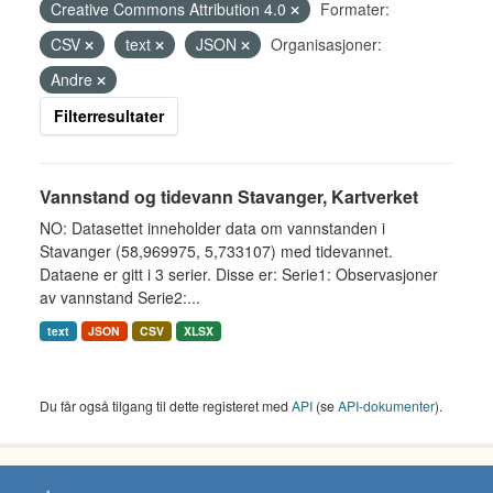
Creative Commons Attribution 4.0
Formater:
CSV
text
JSON
Organisasjoner:
Andre
Filterresultater
Vannstand og tidevann Stavanger, Kartverket
NO: Datasettet inneholder data om vannstanden i
Stavanger (58,969975, 5,733107) med tidevannet.
Dataene er gitt i 3 serier. Disse er: Serie1: Observasjoner
av vannstand Serie2:...
text
JSON
CSV
XLSX
Du får også tilgang til dette registeret med
API
(se
API-dokumenter
).