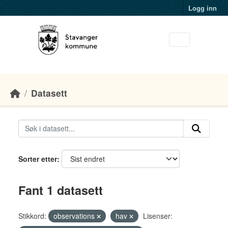
Skip to main content
Logg inn
Datasett
Sorter etter
Fant 1 datasett
Stikkord:
observations
hav
Lisenser: