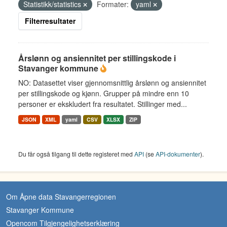
Statistikk/statistics
Formater:
yaml
Filterresultater
Årslønn og ansiennitet per stillingskode i
Stavanger kommune
NO: Datasettet viser gjennomsnittlig årslønn og ansiennitet
per stillingskode og kjønn. Grupper på mindre enn 10
personer er ekskludert fra resultatet. Stillinger med...
JSON
XML
yaml
CSV
XLSX
ZIP
Du får også tilgang til dette registeret med
API
(se
API-dokumenter
).
Om Åpne data Stavangerregionen
Stavanger Kommune
Opencom Tilgjengelighetserklæring