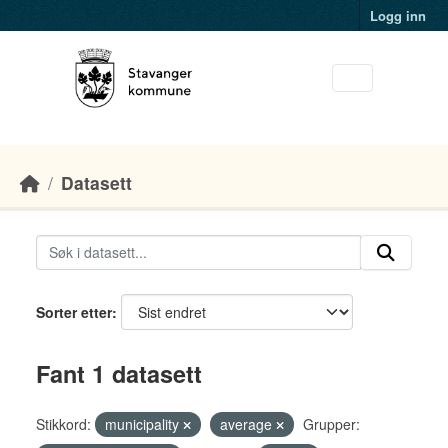
Skip to main content
Logg inn
Datasett
Sorter etter
Fant 1 datasett
Stikkord:
municipality
average
Grupper: