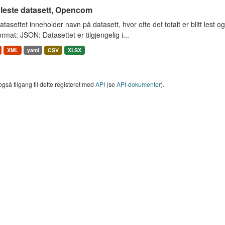
 leste datasett, Opencom
tasettet inneholder navn på datasett, hvor ofte det totalt er blitt lest og
rmat: JSON: Datasettet er tilgjengelig i...
XML
yaml
CSV
XLSX
også tilgang til dette registeret med
API
(se
API-dokumenter
).