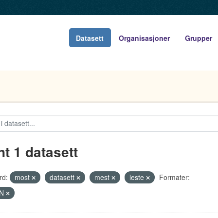
Datasett
Organisasjoner
Grupper
nt 1 datasett
rd:
most
datasett
mest
leste
Formater:
ON