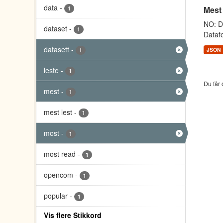
data
-
Mest
1
NO: Da
dataset
-
1
Datafo
datasett
-
JSON
1
leste
-
1
Du får 
mest
-
1
mest lest
-
1
most
-
1
most read
-
1
opencom
-
1
popular
-
1
Vis flere Stikkord