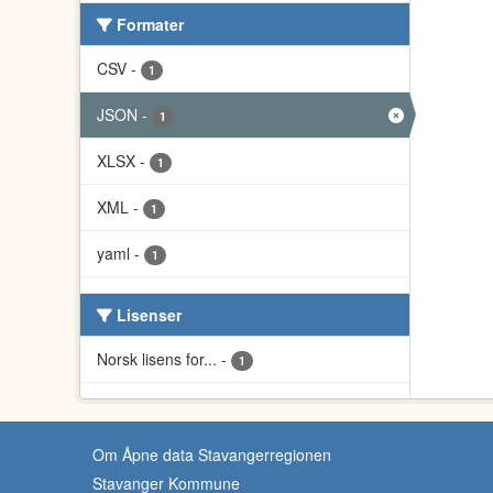
Formater
CSV
-
1
JSON
-
1
XLSX
-
1
XML
-
1
yaml
-
1
Lisenser
Norsk lisens for...
-
1
Om Åpne data Stavangerregionen
Stavanger Kommune