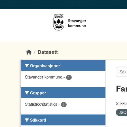
Skip to main content
Datasett
Organisasjoner
Stavanger kommune
-
1
Fa
Grupper
Stikko
Statistikk/statistics
-
1
JS
Stikkord