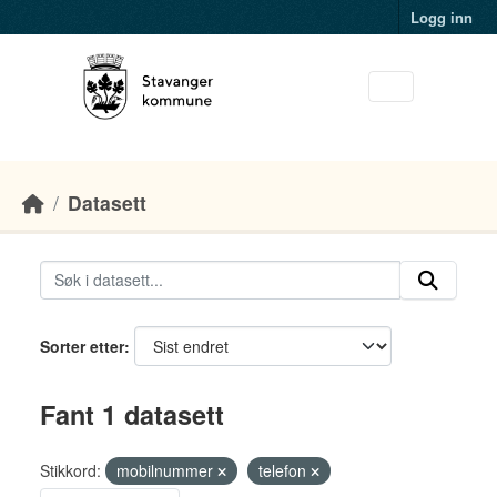
Skip to main content
Logg inn
Datasett
Sorter etter
Fant 1 datasett
Stikkord:
mobilnummer
telefon