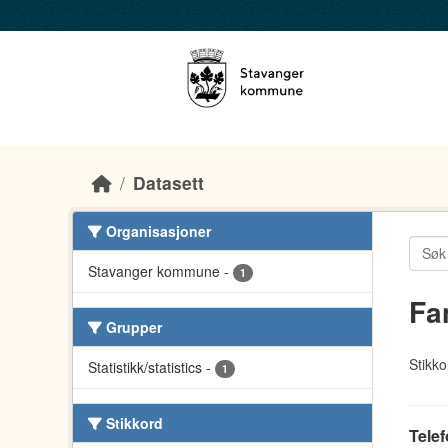
Skip to main content
Datasett
Organisasjoner
Stavanger kommune
-
1
Fa
Grupper
Stikko
Statistikk/statistics
-
1
Stikkord
Tele