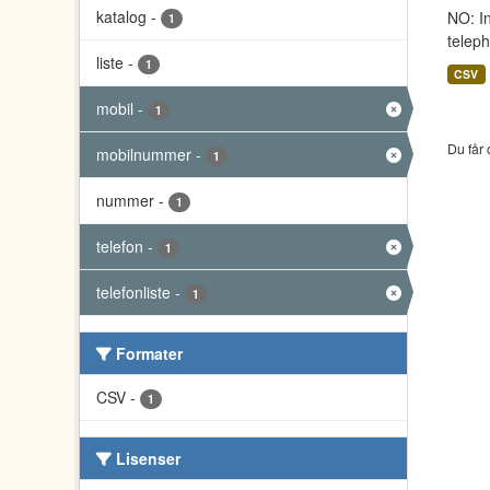
katalog
-
NO: I
1
telep
liste
-
1
CSV
mobil
-
1
Du får 
mobilnummer
-
1
nummer
-
1
telefon
-
1
telefonliste
-
1
Formater
CSV
-
1
Lisenser