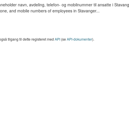
nneholder navn, avdeling, telefon- og mobilnummer til ansatte i Stav
hone, and mobile numbers of employees in Stavanger...
også tilgang til dette registeret med
API
(se
API-dokumenter
).