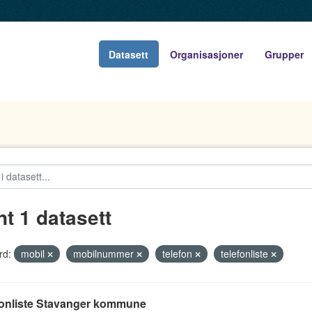
Datasett
Organisasjoner
Grupper
nt 1 datasett
rd:
mobil
mobilnummer
telefon
telefonliste
fonliste Stavanger kommune