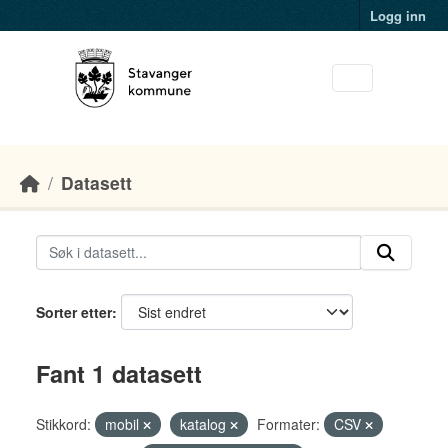
Skip to main content
Logg inn
Datasett
Sorter etter
Fant 1 datasett
Stikkord:
mobil
katalog
Formater:
CSV