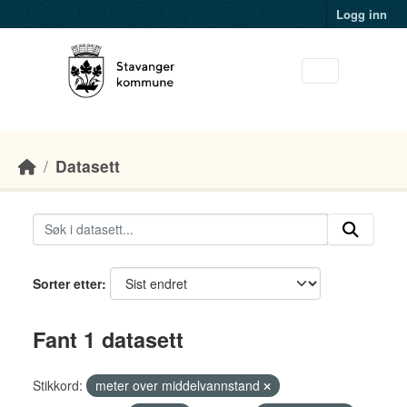
Skip to main content
Logg inn
Datasett
Sorter etter
Fant 1 datasett
Stikkord:
meter over middelvannstand