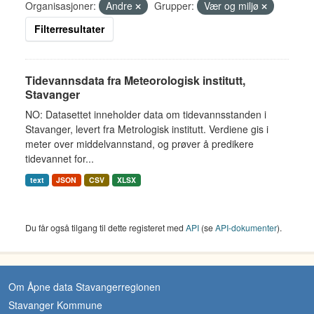
Organisasjoner:
Andre
Grupper:
Vær og miljø
Filterresultater
Tidevannsdata fra Meteorologisk institutt,
Stavanger
NO: Datasettet inneholder data om tidevannsstanden i
Stavanger, levert fra Metrologisk institutt. Verdiene gis i
meter over middelvannstand, og prøver å predikere
tidevannet for...
text
JSON
CSV
XLSX
Du får også tilgang til dette registeret med
API
(se
API-dokumenter
).
Om Åpne data Stavangerregionen
Stavanger Kommune