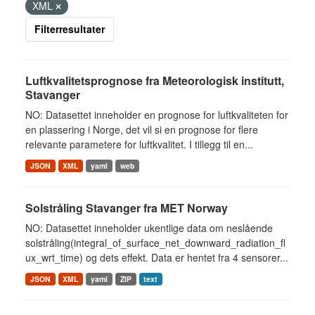
XML
Filterresultater
Luftkvalitetsprognose fra Meteorologisk institutt,
Stavanger
NO: Datasettet inneholder en prognose for luftkvaliteten for
en plassering i Norge, det vil si en prognose for flere
relevante parametere for luftkvalitet. I tillegg til en...
JSON
XML
yaml
web
Solstråling Stavanger fra MET Norway
NO: Datasettet inneholder ukentlige data om neslående
solstråling(integral_of_surface_net_downward_radiation_fl
ux_wrt_time) og dets effekt. Data er hentet fra 4 sensorer...
JSON
XML
yaml
ZIP
text