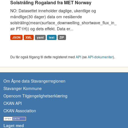
Solstråling Rogaland fra MET Norway
NO: Datasettet inneholder daglige, ukentlige og
måndlige(30 dager) data om neslående
solstråling(mean(surface_downwelling_shortwave_flux_in_
air PT1H)) og dets effekt. Data er...
JSON
XML
yaml
text
ZIP
Du får også tilgang til dette registeret med
API
(se
API-dokumenter
).
Om Åpne data Stavangerregionen
Stavanger Kommune
Opencom Tilgjengelighetserklæring
CKAN API
CKAN Association
Laget med