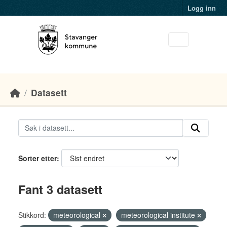
Skip to main content
Logg inn
Datasett
Sorter etter
Fant 3 datasett
Stikkord:
meteorological
meteorological institute