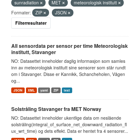
sunradiation
MET
meteorologisk institutt
Formater:
ZIP
JSON
Filterresultater
All sensordata per sensor per time Meteorologisk
institutt, Stavanger
NO: Datasettet inneholder daglig informasjon som samles
inn av meteorologisk institutt sine sensorer som står rundt
om i Stavanger. Disse er Kannikk, Schancheholen, Vågen
og...
JSON
XML
yaml
ZIP
text
Solstråling Stavanger fra MET Norway
NO: Datasettet inneholder ukentlige data om neslående
solstråling(integral_of_surface_net_downward_radiation_fl
ux_wrt_time) og dets effekt. Data er hentet fra 4 sensorer...