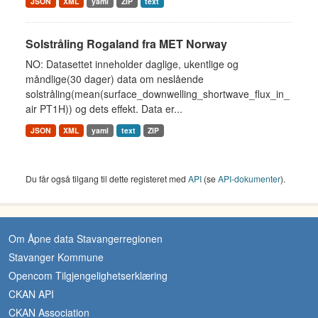
JSON
XML
yaml
ZIP
text
Solstråling Rogaland fra MET Norway
NO: Datasettet inneholder daglige, ukentlige og
måndlige(30 dager) data om neslående
solstråling(mean(surface_downwelling_shortwave_flux_in_
air PT1H)) og dets effekt. Data er...
JSON
XML
yaml
text
ZIP
Du får også tilgang til dette registeret med
API
(se
API-dokumenter
).
Om Åpne data Stavangerregionen
Stavanger Kommune
Opencom Tilgjengelighetserklæring
CKAN API
CKAN Association