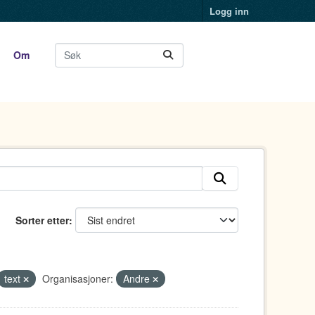
Logg inn
Om
Sorter etter
text
Organisasjoner:
Andre