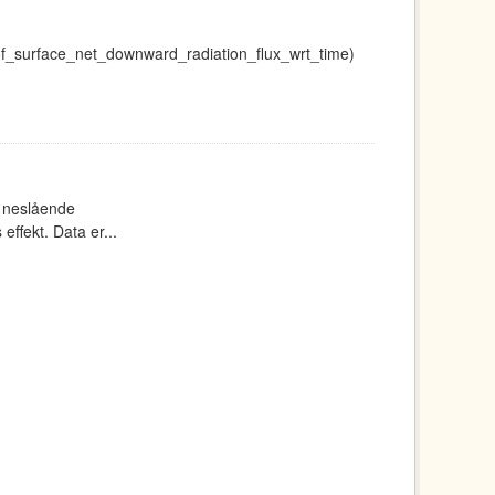
_of_surface_net_downward_radiation_flux_wrt_time)
m neslående
ffekt. Data er...