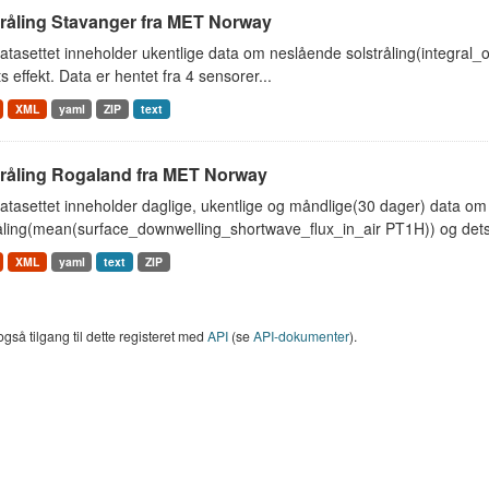
tråling Stavanger fra MET Norway
tasettet inneholder ukentlige data om neslående solstråling(integral
s effekt. Data er hentet fra 4 sensorer...
XML
yaml
ZIP
text
tråling Rogaland fra MET Norway
atasettet inneholder daglige, ukentlige og måndlige(30 dager) data o
åling(mean(surface_downwelling_shortwave_flux_in_air PT1H)) og dets e
XML
yaml
text
ZIP
også tilgang til dette registeret med
API
(se
API-dokumenter
).