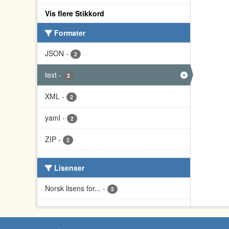
Vis flere Stikkord
Formater
JSON
-
2
text
-
2
XML
-
2
yaml
-
2
ZIP
-
2
Lisenser
Norsk lisens for...
-
2