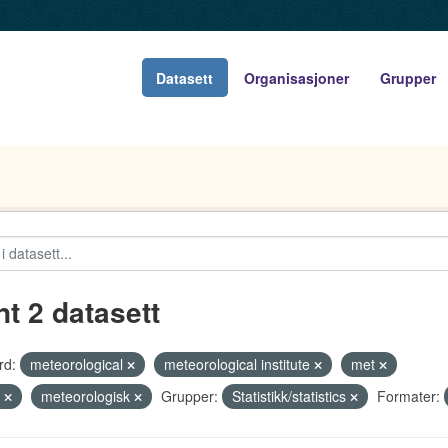
Datasett
Organisasjoner
Grupper
nt 2 datasett
rd:
meteorological
meteorological institute
met
ø
meteorologisk
Grupper:
Statistikk/statistics
Formater: