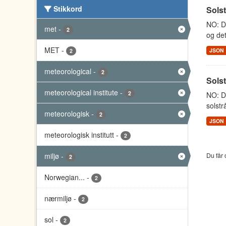
Stikkord
Sols
NO: Da
met
-
2
og det
MET
-
JSON
2
meteorological
-
2
Sols
meteorological institute
-
2
NO: D
solstr
meteorologisk
-
2
JSON
meteorologisk institutt
-
2
miljø
-
Du får 
2
Norwegian...
-
2
nærmiljø
-
2
sol
-
2