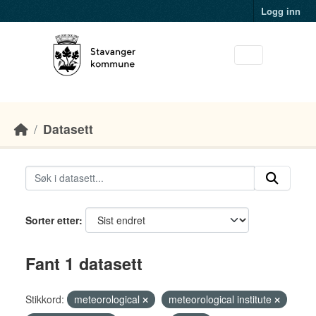
Skip to main content
Logg inn
Datasett
Sorter etter
Fant 1 datasett
Stikkord:
meteorological
meteorological institute