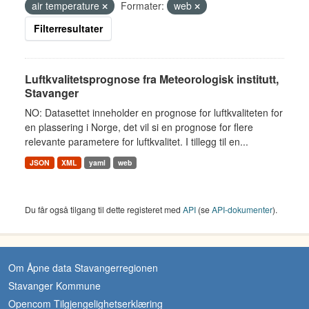
air temperature
Formater:
web
Filterresultater
Luftkvalitetsprognose fra Meteorologisk institutt,
Stavanger
NO: Datasettet inneholder en prognose for luftkvaliteten for
en plassering i Norge, det vil si en prognose for flere
relevante parametere for luftkvalitet. I tillegg til en...
JSON
XML
yaml
web
Du får også tilgang til dette registeret med
API
(se
API-dokumenter
).
Om Åpne data Stavangerregionen
Stavanger Kommune
Opencom Tilgjengelighetserklæring