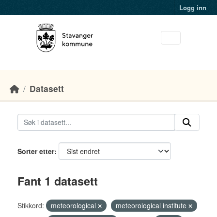
Skip to main content
Logg inn
Datasett
Sorter etter
Fant 1 datasett
Stikkord:
meteorological
meteorological institute