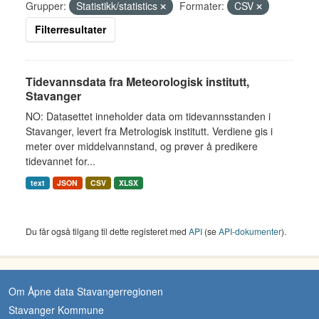
Grupper:
Statistikk/statistics
Formater:
CSV
Filterresultater
Tidevannsdata fra Meteorologisk institutt,
Stavanger
NO: Datasettet inneholder data om tidevannsstanden i
Stavanger, levert fra Metrologisk institutt. Verdiene gis i
meter over middelvannstand, og prøver å predikere
tidevannet for...
text
JSON
CSV
XLSX
Du får også tilgang til dette registeret med
API
(se
API-dokumenter
).
Om Åpne data Stavangerregionen
Stavanger Kommune