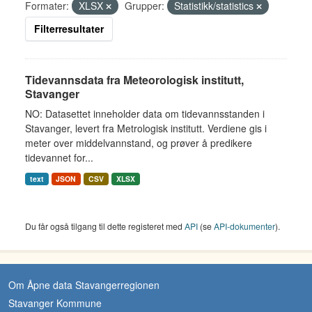
Formater:
XLSX
Grupper:
Statistikk/statistics
Filterresultater
Tidevannsdata fra Meteorologisk institutt,
Stavanger
NO: Datasettet inneholder data om tidevannsstanden i
Stavanger, levert fra Metrologisk institutt. Verdiene gis i
meter over middelvannstand, og prøver å predikere
tidevannet for...
text
JSON
CSV
XLSX
Du får også tilgang til dette registeret med
API
(se
API-dokumenter
).
Om Åpne data Stavangerregionen
Stavanger Kommune