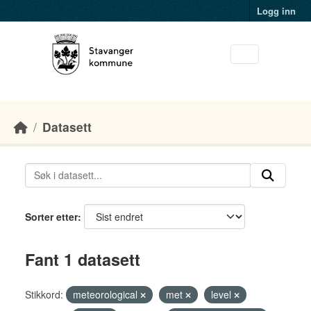
Skip to main content
Logg inn
Datasett
Sorter etter
Fant 1 datasett
Stikkord:
meteorological
met
level