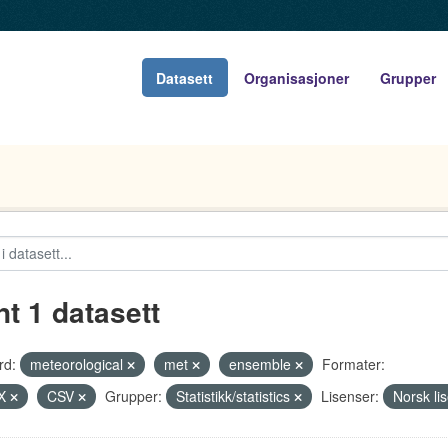
Datasett
Organisasjoner
Grupper
nt 1 datasett
rd:
meteorological
met
ensemble
Formater:
X
CSV
Grupper:
Statistikk/statistics
Lisenser:
Norsk li