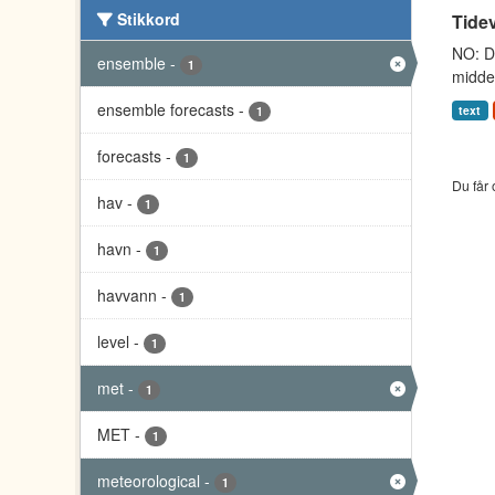
Stikkord
Tidev
NO: Da
ensemble
-
1
middel
ensemble forecasts
-
text
1
forecasts
-
1
Du får 
hav
-
1
havn
-
1
havvann
-
1
level
-
1
met
-
1
MET
-
1
meteorological
-
1