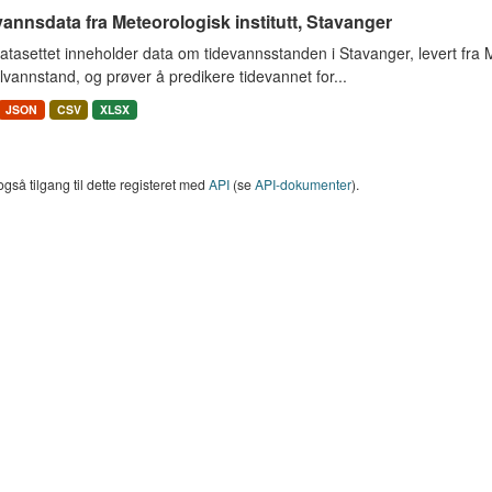
annsdata fra Meteorologisk institutt, Stavanger
tasettet inneholder data om tidevannsstanden i Stavanger, levert fra Met
vannstand, og prøver å predikere tidevannet for...
JSON
CSV
XLSX
også tilgang til dette registeret med
API
(se
API-dokumenter
).