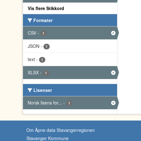
Vis flere Stikkord
Formater
CSV
-
1
JSON
-
1
text
-
1
XLSX
-
1
Lisenser
Norsk lisens for...
-
1
Om Åpne data Stavangerregionen
Stavanger Kommune