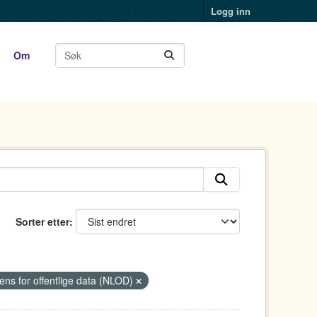
Logg inn
Om
Sorter etter
sens for offentlige data (NLOD)