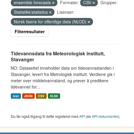
ensemble forecasts
Formater:
CSV
Grupper:
Statistikk/statistics
Lisenser:
Norsk lisens for offentlige data (NLOD)
Filterresultater
Tidevannsdata fra Meteorologisk institutt,
Stavanger
NO: Datasettet inneholder data om tidevannsstanden i
Stavanger, levert fra Metrologisk institutt. Verdiene gis i
meter over middelvannstand, og prøver å predikere
tidevannet for...
text
JSON
CSV
XLSX
Du får også tilgang til dette registeret med
API
(se
API-dokumenter
).