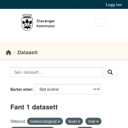
Skip to main content
Logg inn
Datasett
Sorter etter
Fant 1 datasett
Stikkord:
meteorological
level
met