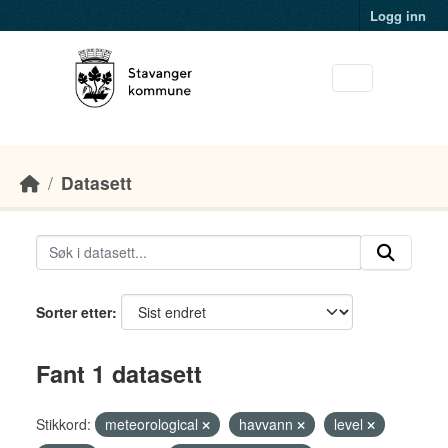
Skip to main content
Logg inn
Datasett
Sorter etter
Fant 1 datasett
Stikkord:
meteorological
havvann
level