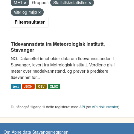
MET
Grupper:
Statistikk/statistics
Vær og miljø
Filterresultater
Tidevannsdata fra Meteorologisk institutt,
Stavanger
NO: Datasettet inneholder data om tidevannsstanden i
Stavanger, levert fra Metrologisk institutt. Verdiene gis i
meter over middelvannstand, og prøver å predikere
tidevannet for...
text
JSON
CSV
XLSX
Du får også tilgang til dette registeret med
API
(se
API-dokumenter
).
Om Åpne data Stavangerregionen