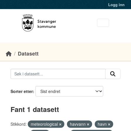
Skip to main content
Logg inn
Datasett
Sorter etter
Fant 1 datasett
Stikkord:
meteorological
havvann
havn