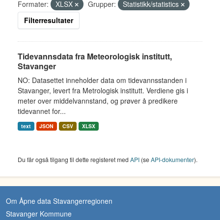
Formater:
XLSX
Grupper:
Statistikk/statistics
Filterresultater
Tidevannsdata fra Meteorologisk institutt,
Stavanger
NO: Datasettet inneholder data om tidevannsstanden i
Stavanger, levert fra Metrologisk institutt. Verdiene gis i
meter over middelvannstand, og prøver å predikere
tidevannet for...
text
JSON
CSV
XLSX
Du får også tilgang til dette registeret med
API
(se
API-dokumenter
).
Om Åpne data Stavangerregionen
Stavanger Kommune