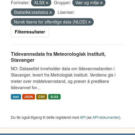
Formater:
XLSX
Grupper:
Vær og miljø
Statistikk/statistics
Lisenser:
Norsk lisens for offentlige data (NLOD)
Filterresultater
Tidevannsdata fra Meteorologisk institutt,
Stavanger
NO: Datasettet inneholder data om tidevannsstanden i
Stavanger, levert fra Metrologisk institutt. Verdiene gis i
meter over middelvannstand, og prøver å predikere
tidevannet for...
text
JSON
CSV
XLSX
Du får også tilgang til dette registeret med
API
(se
API-dokumenter
).