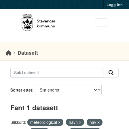
Skip to main content
Logg inn
Datasett
Sorter etter
Fant 1 datasett
Stikkord:
meteorological
havn
hav