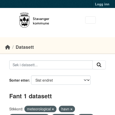
Skip to main content
Logg inn
Datasett
Sorter etter
Fant 1 datasett
Stikkord:
meteorological
havn