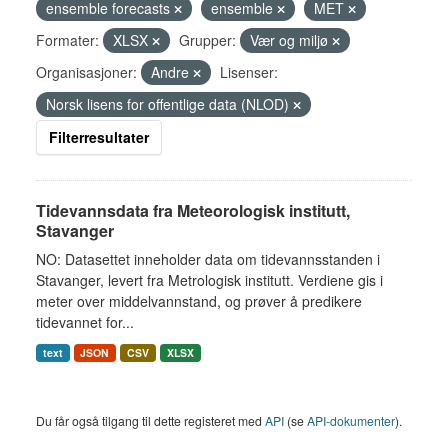
ensemble forecasts
ensemble
MET
Formater:
XLSX
Grupper:
Vær og miljø
Organisasjoner:
Andre
Lisenser:
Norsk lisens for offentlige data (NLOD)
Filterresultater
Tidevannsdata fra Meteorologisk institutt,
Stavanger
NO: Datasettet inneholder data om tidevannsstanden i
Stavanger, levert fra Metrologisk institutt. Verdiene gis i
meter over middelvannstand, og prøver å predikere
tidevannet for...
text
JSON
CSV
XLSX
Du får også tilgang til dette registeret med
API
(se
API-dokumenter
).