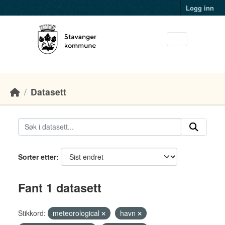
Skip to main content
Logg inn
Datasett
Sorter etter
Fant 1 datasett
Stikkord:
meteorological
havn