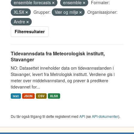
ensemble forecasts
ensemble
Formater:
XLSX
Grupper:
Vær og miljø
Organisasjoner:
Andre
Filterresultater
Tidevannsdata fra Meteorologisk institutt,
Stavanger
NO: Datasettet inneholder data om tidevannsstanden i
Stavanger, levert fra Metrologisk institutt. Verdiene gis i
meter over middelvannstand, og prøver å predikere
tidevannet for...
text
JSON
CSV
XLSX
Du får også tilgang til dette registeret med
API
(se
API-dokumenter
).