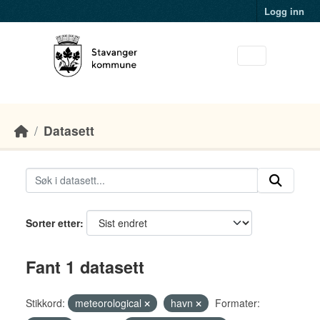
Skip to main content
Logg inn
Datasett
Sorter etter
Fant 1 datasett
Stikkord:
meteorological
havn
Formater: