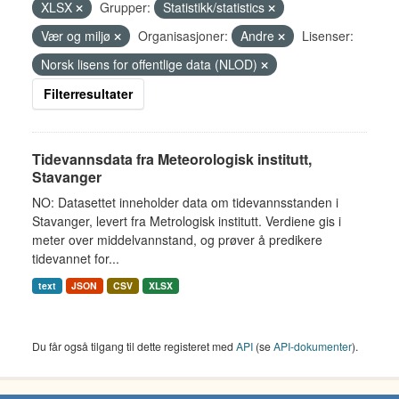
XLSX
Grupper:
Statistikk/statistics
Vær og miljø
Organisasjoner:
Andre
Lisenser:
Norsk lisens for offentlige data (NLOD)
Filterresultater
Tidevannsdata fra Meteorologisk institutt,
Stavanger
NO: Datasettet inneholder data om tidevannsstanden i
Stavanger, levert fra Metrologisk institutt. Verdiene gis i
meter over middelvannstand, og prøver å predikere
tidevannet for...
text
JSON
CSV
XLSX
Du får også tilgang til dette registeret med
API
(se
API-dokumenter
).