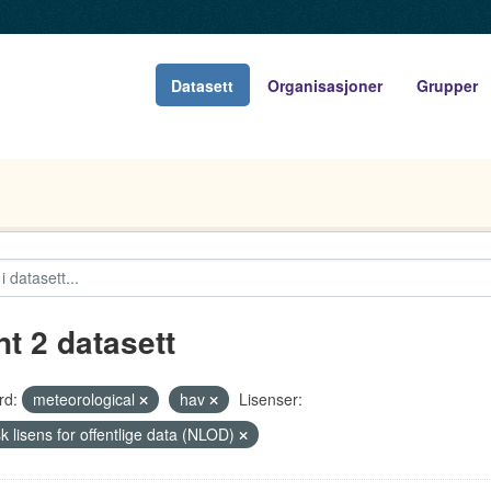
Datasett
Organisasjoner
Grupper
nt 2 datasett
rd:
meteorological
hav
Lisenser:
k lisens for offentlige data (NLOD)