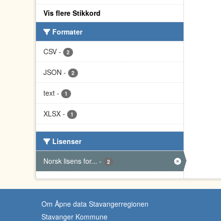
Vis flere Stikkord
Formater
CSV
-
2
JSON
-
2
text
-
1
XLSX
-
1
Lisenser
Norsk lisens for...
-
2
Om Åpne data Stavangerregionen
Stavanger Kommune