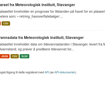
rsel fra Meteorologisk institutt, Stavanger
tasettet inneholder en prognose for tilstanden på havet for en plasserin
tere som: • retning_havoverflatebølger:...
CSV
annsdata fra Meteorologisk institutt, Stavanger
tasettet inneholder data om tidevannsstanden i Stavanger, levert fra Met
vannstand, og prøver å predikere tidevannet for...
JSON
CSV
XLSX
også tilgang til dette registeret med
API
(se
API-dokumenter
).