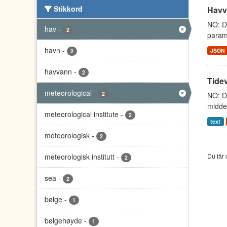
Stikkord
Havva
NO: Da
hav
-
2
parame
havn
-
JSON
2
havvann
-
2
Tidev
meteorological
-
2
NO: Da
middel
meteorological institute
-
2
text
meteorologisk
-
2
meteorologisk institutt
-
Du får 
2
sea
-
2
bølge
-
1
bølgehøyde
-
1