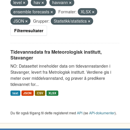
level
hav
havvann
ensemble forecasts
Formater:
XLSX
JSON
Grupper:
Statistikk/statistics
Filterresultater
Tidevannsdata fra Meteorologisk institutt,
Stavanger
NO: Datasettet inneholder data om tidevannsstanden i
Stavanger, levert fra Metrologisk institutt. Verdiene gis i
meter over middelvannstand, og prøver å predikere
tidevannet for...
text
JSON
CSV
XLSX
Du får også tilgang til dette registeret med
API
(se
API-dokumenter
).