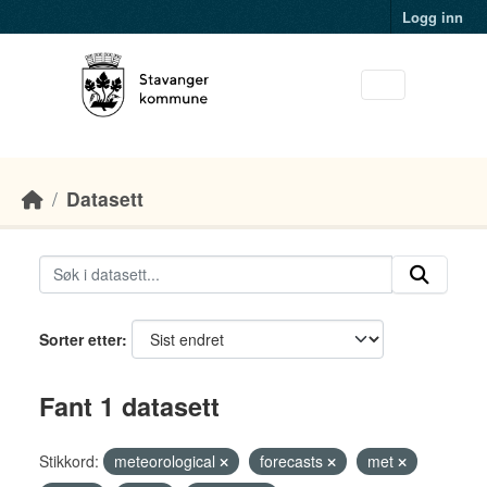
Skip to main content
Logg inn
Datasett
Sorter etter
Fant 1 datasett
Stikkord:
meteorological
forecasts
met