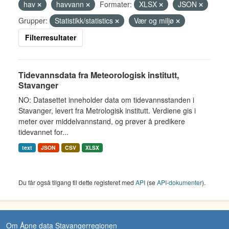
hav
havvann
Formater:
XLSX
JSON
Grupper:
Statistikk/statistics
Vær og miljø
Filterresultater
Tidevannsdata fra Meteorologisk institutt,
Stavanger
NO: Datasettet inneholder data om tidevannsstanden i
Stavanger, levert fra Metrologisk institutt. Verdiene gis i
meter over middelvannstand, og prøver å predikere
tidevannet for...
text
JSON
CSV
XLSX
Du får også tilgang til dette registeret med
API
(se
API-dokumenter
).
Om Åpne data Stavangerregionen