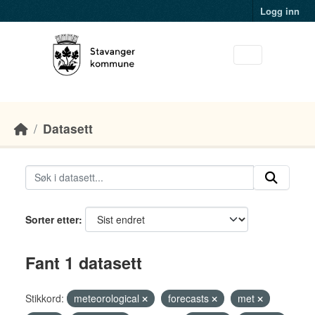
Skip to main content
Logg inn
Datasett
Sorter etter
Fant 1 datasett
Stikkord:
meteorological
forecasts
met