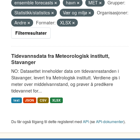
ensemble forecasts
havn
MET
Grupper:
Statistikk/statistics
Vær og miljø
Organisasjoner:
Andre
Formater:
XLSX
Filterresultater
Tidevannsdata fra Meteorologisk institutt,
Stavanger
NO: Datasettet inneholder data om tidevannsstanden i
Stavanger, levert fra Metrologisk institutt. Verdiene gis i
meter over middelvannstand, og prøver å predikere
tidevannet for...
text
JSON
CSV
XLSX
Du får også tilgang til dette registeret med
API
(se
API-dokumenter
).