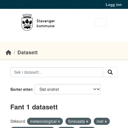
Skip to main content
Logg inn
Datasett
Sorter etter
Fant 1 datasett
Stikkord:
meteorological
forecasts
met