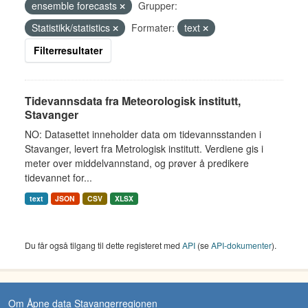
ensemble forecasts
Grupper:
Statistikk/statistics
Formater:
text
Filterresultater
Tidevannsdata fra Meteorologisk institutt,
Stavanger
NO: Datasettet inneholder data om tidevannsstanden i
Stavanger, levert fra Metrologisk institutt. Verdiene gis i
meter over middelvannstand, og prøver å predikere
tidevannet for...
text
JSON
CSV
XLSX
Du får også tilgang til dette registeret med
API
(se
API-dokumenter
).
Om Åpne data Stavangerregionen