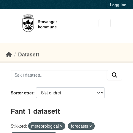
Skip to main content
Logg inn
Datasett
Sorter etter
Fant 1 datasett
Stikkord:
meteorological
forecasts