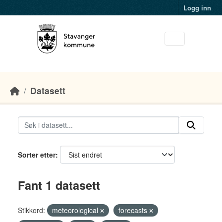
Skip to main content
Logg inn
Datasett
Sorter etter
Fant 1 datasett
Stikkord:
meteorological
forecasts