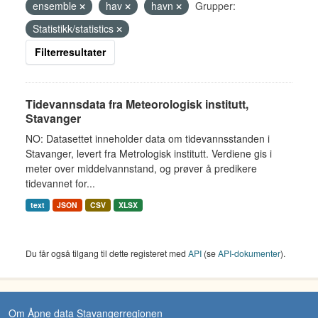
ensemble
hav
havn
Grupper:
Statistikk/statistics
Filterresultater
Tidevannsdata fra Meteorologisk institutt,
Stavanger
NO: Datasettet inneholder data om tidevannsstanden i
Stavanger, levert fra Metrologisk institutt. Verdiene gis i
meter over middelvannstand, og prøver å predikere
tidevannet for...
text
JSON
CSV
XLSX
Du får også tilgang til dette registeret med
API
(se
API-dokumenter
).
Om Åpne data Stavangerregionen