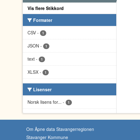
Vis flere Stikkord
Formater
CSV
-
1
JSON
-
1
text
-
1
XLSX
-
1
Lisenser
Norsk lisens for...
-
1
Om Åpne data Stavangerregionen
Stavanger Kommune