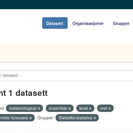
Datasett
Organisasjoner
Grupper
nt 1 datasett
rd:
meteorological
ensemble
level
met
mble forecasts
Grupper:
Statistikk/statistics