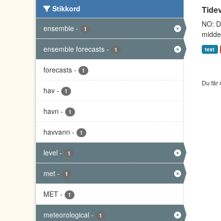
Stikkord
Tidev
NO: Da
ensemble
-
1
middel
ensemble forecasts
-
text
1
forecasts
-
1
Du får 
hav
-
1
havn
-
1
havvann
-
1
level
-
1
met
-
1
MET
-
1
meteorological
-
1