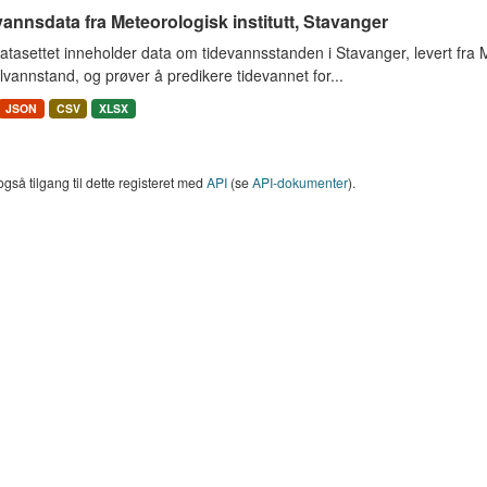
annsdata fra Meteorologisk institutt, Stavanger
tasettet inneholder data om tidevannsstanden i Stavanger, levert fra Met
vannstand, og prøver å predikere tidevannet for...
JSON
CSV
XLSX
også tilgang til dette registeret med
API
(se
API-dokumenter
).