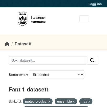
Skip to main content
Logg inn
Datasett
Sorter etter
Fant 1 datasett
Stikkord:
meteorological
ensemble
hav