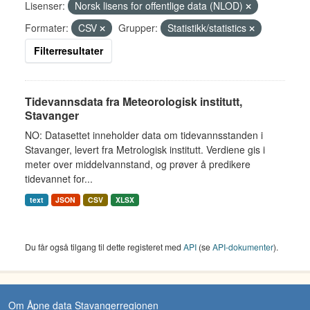
Lisenser:
Norsk lisens for offentlige data (NLOD)
Formater:
CSV
Grupper:
Statistikk/statistics
Filterresultater
Tidevannsdata fra Meteorologisk institutt,
Stavanger
NO: Datasettet inneholder data om tidevannsstanden i
Stavanger, levert fra Metrologisk institutt. Verdiene gis i
meter over middelvannstand, og prøver å predikere
tidevannet for...
text
JSON
CSV
XLSX
Du får også tilgang til dette registeret med
API
(se
API-dokumenter
).
Om Åpne data Stavangerregionen