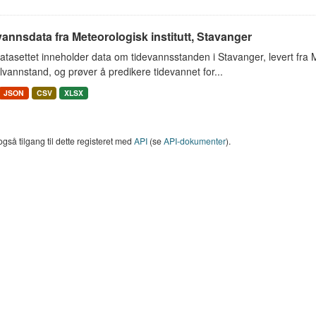
annsdata fra Meteorologisk institutt, Stavanger
tasettet inneholder data om tidevannsstanden i Stavanger, levert fra Met
vannstand, og prøver å predikere tidevannet for...
JSON
CSV
XLSX
også tilgang til dette registeret med
API
(se
API-dokumenter
).