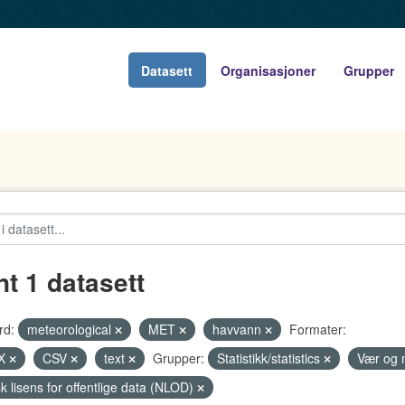
Datasett
Organisasjoner
Grupper
nt 1 datasett
rd:
meteorological
MET
havvann
Formater:
X
CSV
text
Grupper:
Statistikk/statistics
Vær og 
k lisens for offentlige data (NLOD)