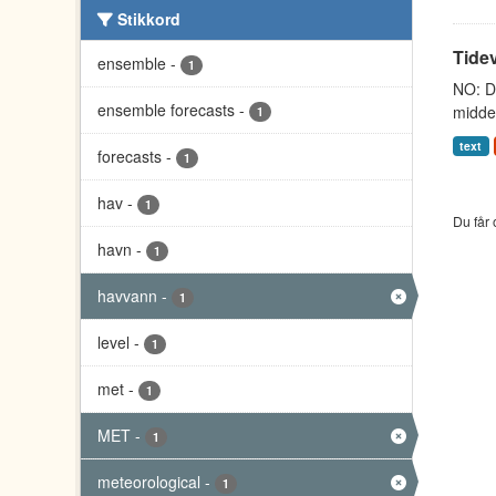
Stikkord
Tidev
ensemble
-
1
NO: Da
ensemble forecasts
-
middel
1
text
forecasts
-
1
hav
-
1
Du får 
havn
-
1
havvann
-
1
level
-
1
met
-
1
MET
-
1
meteorological
-
1