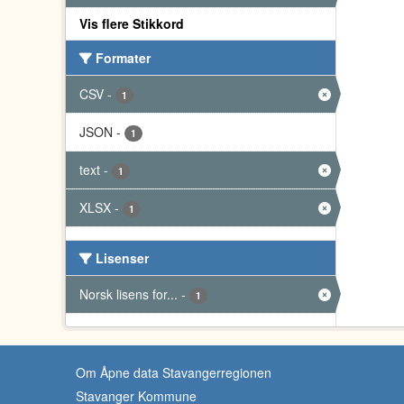
Vis flere Stikkord
Formater
CSV
-
1
JSON
-
1
text
-
1
XLSX
-
1
Lisenser
Norsk lisens for...
-
1
Om Åpne data Stavangerregionen
Stavanger Kommune