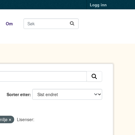
Logg inn
Om
Sorter etter
miljø
Lisenser: