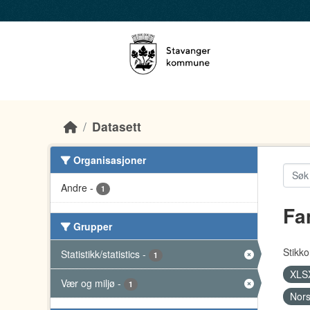
Skip to main content
Datasett
Organisasjoner
Andre
-
1
Fa
Grupper
Stikko
Statistikk/statistics
-
1
XLS
Vær og miljø
-
1
Nors