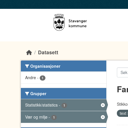
Skip to main content
Datasett
Organisasjoner
Andre
-
1
Fa
Grupper
Stikko
Statistikk/statistics
-
1
text
Vær og miljø
-
1