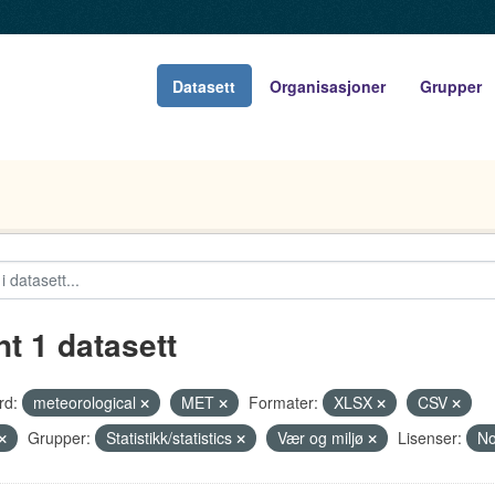
Datasett
Organisasjoner
Grupper
nt 1 datasett
rd:
meteorological
MET
Formater:
XLSX
CSV
Grupper:
Statistikk/statistics
Vær og miljø
Lisenser:
No