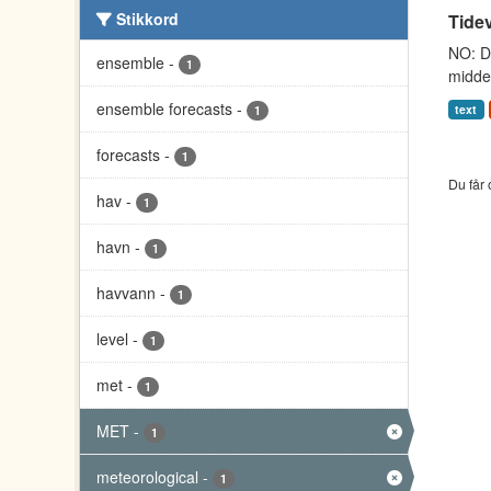
Stikkord
Tidev
NO: Da
ensemble
-
1
middel
ensemble forecasts
-
text
1
forecasts
-
1
Du får 
hav
-
1
havn
-
1
havvann
-
1
level
-
1
met
-
1
MET
-
1
meteorological
-
1