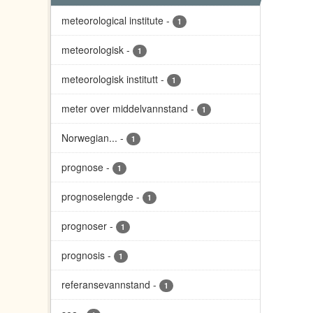
meteorological institute
-
1
meteorologisk
-
1
meteorologisk institutt
-
1
meter over middelvannstand
-
1
Norwegian...
-
1
prognose
-
1
prognoselengde
-
1
prognoser
-
1
prognosis
-
1
referansevannstand
-
1