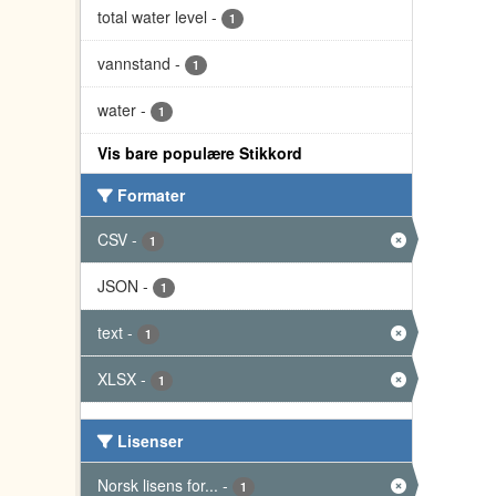
total water level
-
1
vannstand
-
1
water
-
1
Vis bare populære Stikkord
Formater
CSV
-
1
JSON
-
1
text
-
1
XLSX
-
1
Lisenser
Norsk lisens for...
-
1