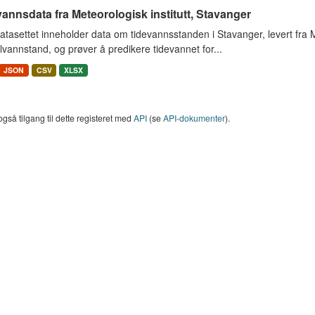
annsdata fra Meteorologisk institutt, Stavanger
tasettet inneholder data om tidevannsstanden i Stavanger, levert fra Met
vannstand, og prøver å predikere tidevannet for...
JSON
CSV
XLSX
også tilgang til dette registeret med
API
(se
API-dokumenter
).