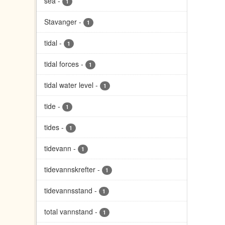
sea
-
1
Stavanger
-
1
tidal
-
1
tidal forces
-
1
tidal water level
-
1
tide
-
1
tides
-
1
tidevann
-
1
tidevannskrefter
-
1
tidevannsstand
-
1
total vannstand
-
1