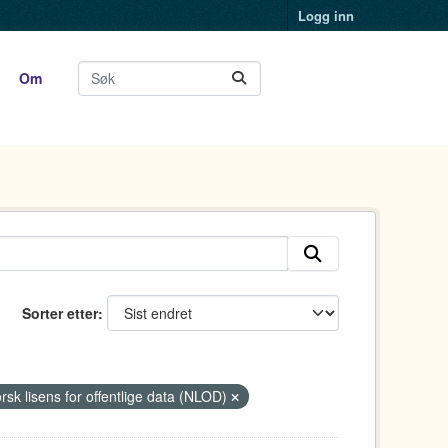
Logg inn
Om
Sorter etter
rsk lisens for offentlige data (NLOD)