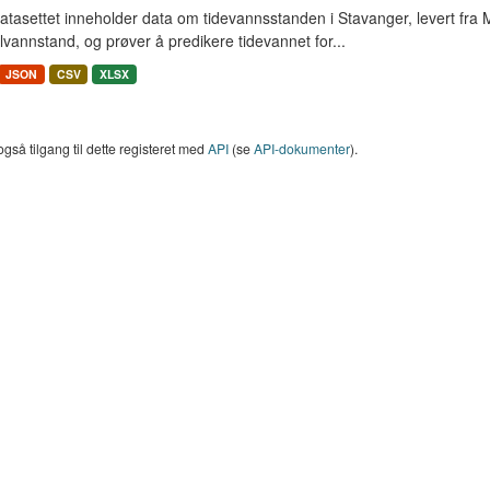
tasettet inneholder data om tidevannsstanden i Stavanger, levert fra Met
vannstand, og prøver å predikere tidevannet for...
JSON
CSV
XLSX
også tilgang til dette registeret med
API
(se
API-dokumenter
).