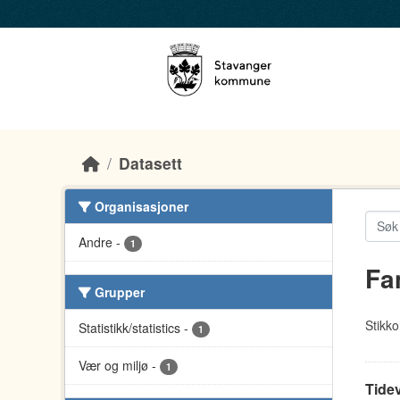
Skip to main content
Datasett
Organisasjoner
Andre
-
1
Fa
Grupper
Stikko
Statistikk/statistics
-
1
Vær og miljø
-
1
Tidev