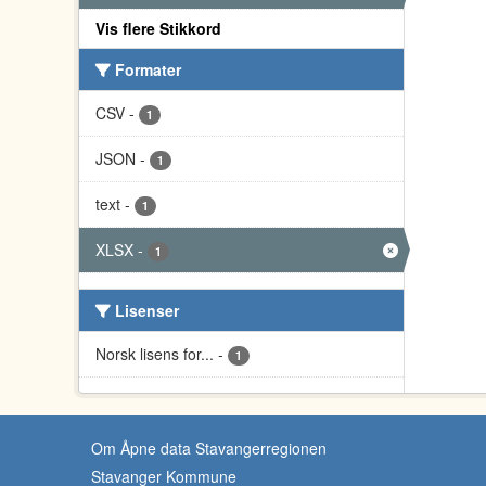
Vis flere Stikkord
Formater
CSV
-
1
JSON
-
1
text
-
1
XLSX
-
1
Lisenser
Norsk lisens for...
-
1
Om Åpne data Stavangerregionen
Stavanger Kommune