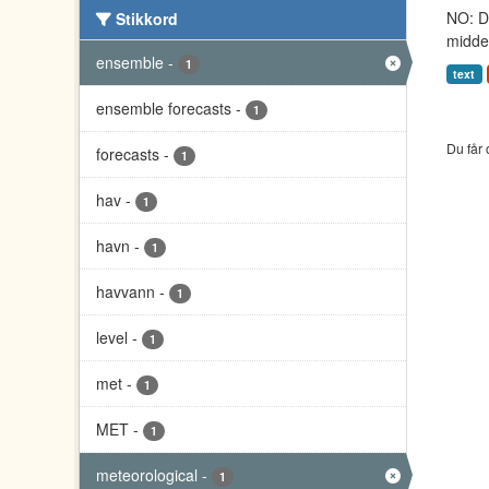
NO: Da
Stikkord
middel
ensemble
-
1
text
ensemble forecasts
-
1
Du får 
forecasts
-
1
hav
-
1
havn
-
1
havvann
-
1
level
-
1
met
-
1
MET
-
1
meteorological
-
1