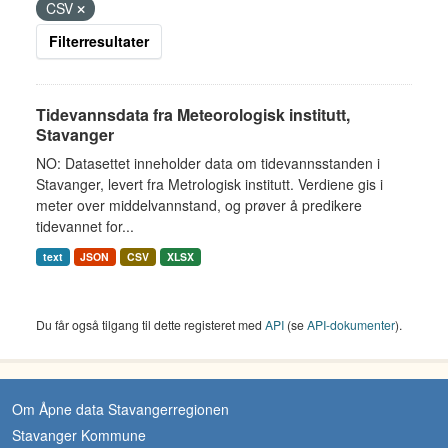
CSV
Filterresultater
Tidevannsdata fra Meteorologisk institutt,
Stavanger
NO: Datasettet inneholder data om tidevannsstanden i
Stavanger, levert fra Metrologisk institutt. Verdiene gis i
meter over middelvannstand, og prøver å predikere
tidevannet for...
text
JSON
CSV
XLSX
Du får også tilgang til dette registeret med
API
(se
API-dokumenter
).
Om Åpne data Stavangerregionen
Stavanger Kommune