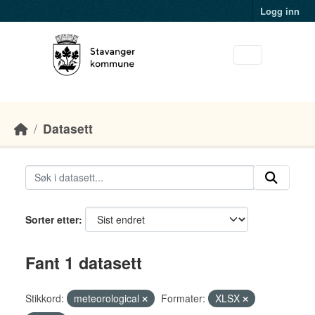
Skip to main content
Logg inn
Datasett
Sorter etter
Fant 1 datasett
Stikkord:
meteorological
Formater:
XLSX