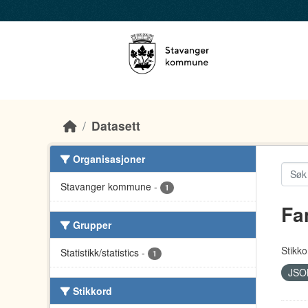
Skip to main content
Datasett
Organisasjoner
Stavanger kommune
-
1
Fa
Grupper
Stikko
Statistikk/statistics
-
1
JS
Stikkord