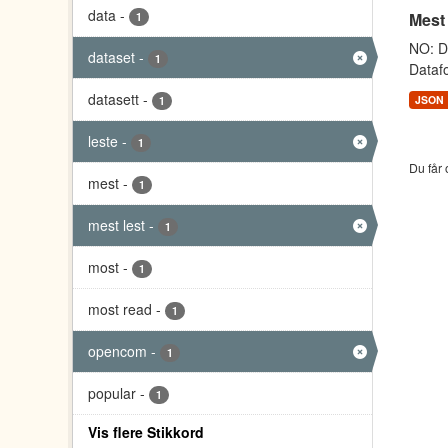
data
-
Mest
1
NO: Da
dataset
-
1
Datafo
datasett
-
JSON
1
leste
-
1
Du får 
mest
-
1
mest lest
-
1
most
-
1
most read
-
1
opencom
-
1
popular
-
1
Vis flere Stikkord