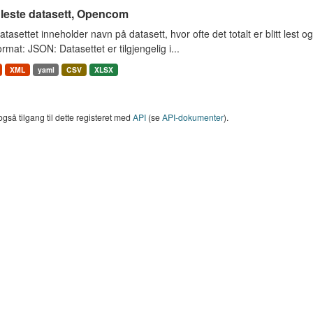
 leste datasett, Opencom
tasettet inneholder navn på datasett, hvor ofte det totalt er blitt lest og
rmat: JSON: Datasettet er tilgjengelig i...
XML
yaml
CSV
XLSX
også tilgang til dette registeret med
API
(se
API-dokumenter
).