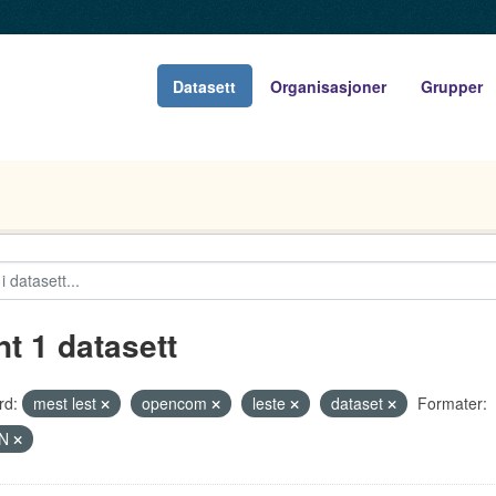
Datasett
Organisasjoner
Grupper
nt 1 datasett
rd:
mest lest
opencom
leste
dataset
Formater:
ON