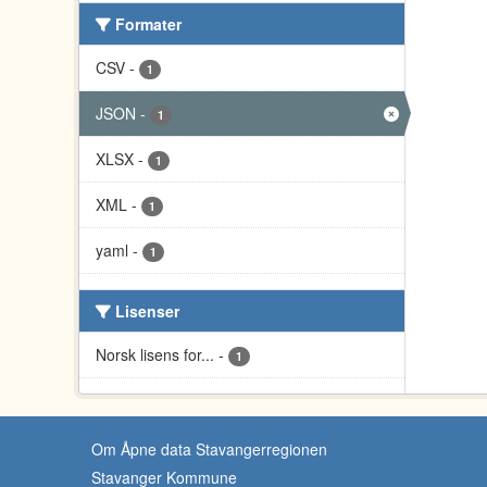
Formater
CSV
-
1
JSON
-
1
XLSX
-
1
XML
-
1
yaml
-
1
Lisenser
Norsk lisens for...
-
1
Om Åpne data Stavangerregionen
Stavanger Kommune