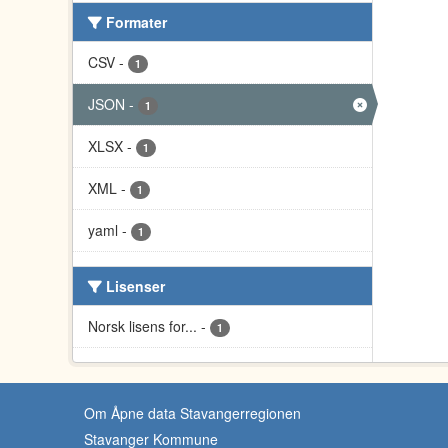
Formater
CSV
-
1
JSON
-
1
XLSX
-
1
XML
-
1
yaml
-
1
Lisenser
Norsk lisens for...
-
1
Om Åpne data Stavangerregionen
Stavanger Kommune