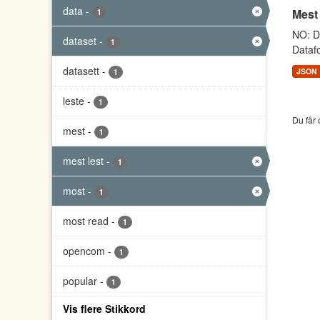
data
-
Mest
1
NO: Da
dataset
-
1
Datafo
datasett
-
JSON
1
leste
-
1
Du får 
mest
-
1
mest lest
-
1
most
-
1
most read
-
1
opencom
-
1
popular
-
1
Vis flere Stikkord