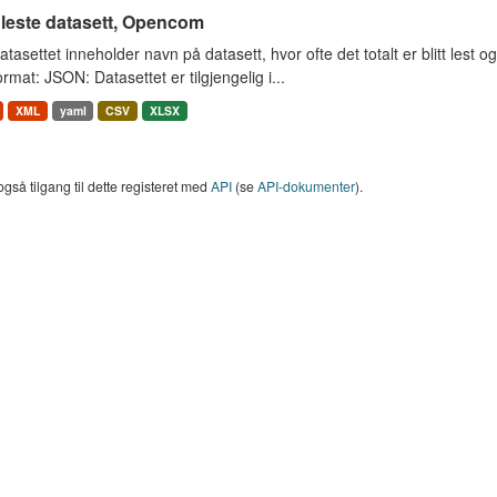
 leste datasett, Opencom
tasettet inneholder navn på datasett, hvor ofte det totalt er blitt lest og
rmat: JSON: Datasettet er tilgjengelig i...
XML
yaml
CSV
XLSX
også tilgang til dette registeret med
API
(se
API-dokumenter
).