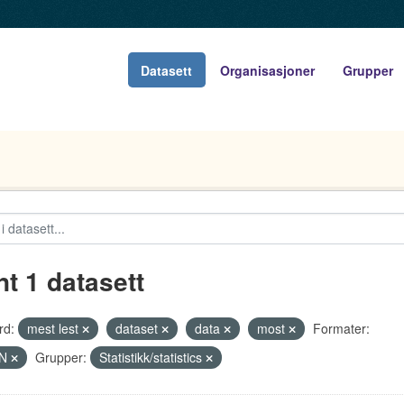
Datasett
Organisasjoner
Grupper
nt 1 datasett
rd:
mest lest
dataset
data
most
Formater:
ON
Grupper:
Statistikk/statistics