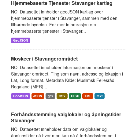
Hjemmebaserte Tjenester Stavanger kartlag
NO: Datasettet innholder geoJSON kartlag over
hjemmebaserte tjenster i Stavanger, sammen med den
tilhørende bydelen. For mer infomrasjon om
hjemmebaserte tjenester i Stavanger...
GeoJSON
Moskeer i Stavangerområdet
NO: Datasettet inneholder informasjon om moskeer i
Stavanger området. Ting som navn, adresse og lokasjon i
Lat, Long format. Metadata Kilde: Muslimsk Fellesråd
Rogaland (MFR)...
GeoJSON
JSON
gpx
CSV
XLSX
XML
text
Forhåndsstemming valglokaler og åpningstider
Stavanger
NO: Datasettet inneholder data om valglokaler og
åpningstider på hvor man kan gå å forhåndsstemme, i