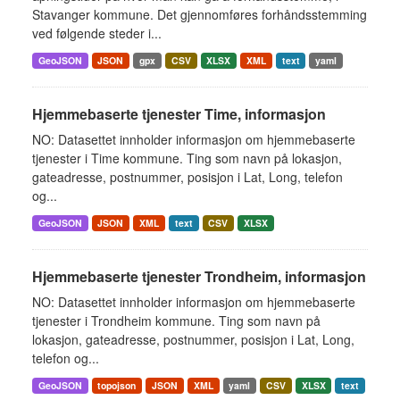
Stavanger kommune. Det gjennomføres forhåndsstemming
ved følgende steder i...
GeoJSON
JSON
gpx
CSV
XLSX
XML
text
yaml
Hjemmebaserte tjenester Time, informasjon
NO: Datasettet innholder informasjon om hjemmebaserte
tjenester i Time kommune. Ting som navn på lokasjon,
gateadresse, postnummer, posisjon i Lat, Long, telefon
og...
GeoJSON
JSON
XML
text
CSV
XLSX
Hjemmebaserte tjenester Trondheim, informasjon
NO: Datasettet innholder informasjon om hjemmebaserte
tjenester i Trondheim kommune. Ting som navn på
lokasjon, gateadresse, postnummer, posisjon i Lat, Long,
telefon og...
GeoJSON
topojson
JSON
XML
yaml
CSV
XLSX
text