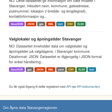
NO: Dette datasettet gir informasjon om ulike museer i
Stavanger, inkludert navn, kommune, gateadresse,
postnummer, lokasjon (i bredde- og lengdegrad),
kontaktinformasjon og...
GeoJSON
JSON
gpx
XML
text
CSV
XLSX
Valglokaler og åpningstider Stavanger
NO: Datasettet inneholder data om valglokaler og
åpningstider på valgdagene, i Stavanger kommune
Dataformat: JSON: Datasettet er tilgjengelig i JSON-format
for enkel håndtering...
GeoJSON
gpx
JSON
XML
yaml
CSV
XLSX
text
Du får også tilgang til dette registeret med
API
(se
API-dokumenter
).
Om Åpne data Stavangerregionen