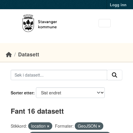
Skip to main content
Logg inn
Datasett
Sorter etter
Fant 16 datasett
Stikkord:
location
Formater:
GeoJSON