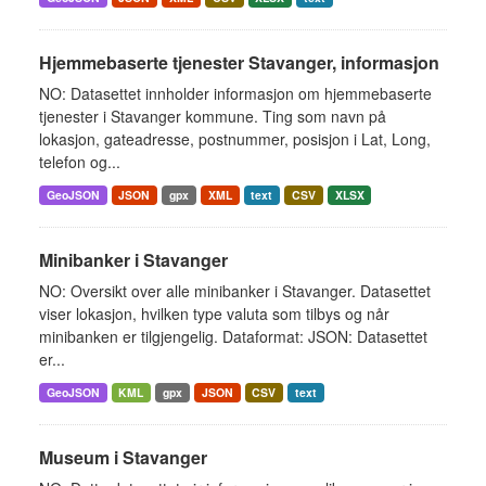
Hjemmebaserte tjenester Stavanger, informasjon
NO: Datasettet innholder informasjon om hjemmebaserte
tjenester i Stavanger kommune. Ting som navn på
lokasjon, gateadresse, postnummer, posisjon i Lat, Long,
telefon og...
GeoJSON
JSON
gpx
XML
text
CSV
XLSX
Minibanker i Stavanger
NO: Oversikt over alle minibanker i Stavanger. Datasettet
viser lokasjon, hvilken type valuta som tilbys og når
minibanken er tilgjengelig. Dataformat: JSON: Datasettet
er...
GeoJSON
KML
gpx
JSON
CSV
text
Museum i Stavanger