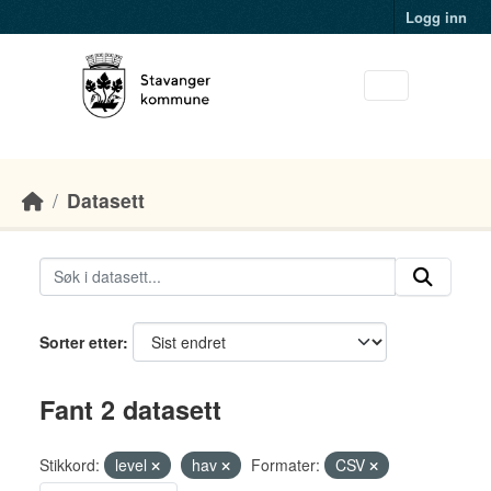
Skip to main content
Logg inn
Datasett
Sorter etter
Fant 2 datasett
Stikkord:
level
hav
Formater:
CSV