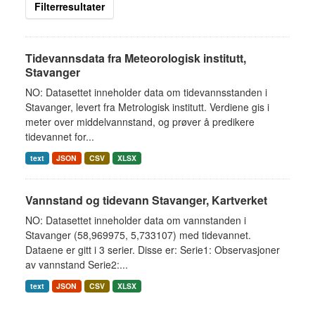
Filterresultater
Tidevannsdata fra Meteorologisk institutt,
Stavanger
NO: Datasettet inneholder data om tidevannsstanden i
Stavanger, levert fra Metrologisk institutt. Verdiene gis i
meter over middelvannstand, og prøver å predikere
tidevannet for...
text
JSON
CSV
XLSX
Vannstand og tidevann Stavanger, Kartverket
NO: Datasettet inneholder data om vannstanden i
Stavanger (58,969975, 5,733107) med tidevannet.
Dataene er gitt i 3 serier. Disse er: Serie1: Observasjoner
av vannstand Serie2:...
text
JSON
CSV
XLSX