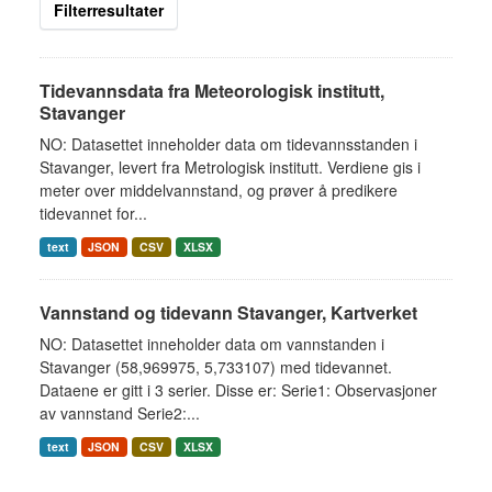
Filterresultater
Tidevannsdata fra Meteorologisk institutt,
Stavanger
NO: Datasettet inneholder data om tidevannsstanden i
Stavanger, levert fra Metrologisk institutt. Verdiene gis i
meter over middelvannstand, og prøver å predikere
tidevannet for...
text
JSON
CSV
XLSX
Vannstand og tidevann Stavanger, Kartverket
NO: Datasettet inneholder data om vannstanden i
Stavanger (58,969975, 5,733107) med tidevannet.
Dataene er gitt i 3 serier. Disse er: Serie1: Observasjoner
av vannstand Serie2:...
text
JSON
CSV
XLSX