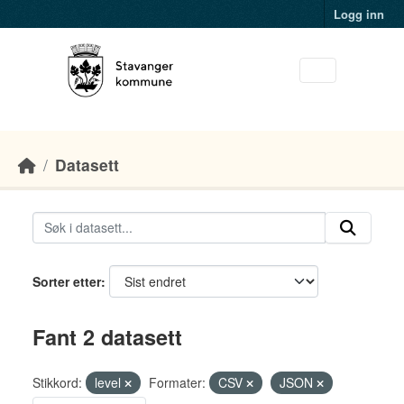
Skip to main content
Logg inn
Datasett
Sorter etter
Fant 2 datasett
Stikkord:
level
Formater:
CSV
JSON