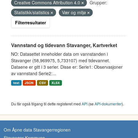
Creative Commons Attribution 4.0
Grupper:
Statistikk/statistics
Vær og miljø
Filterresultater
Vannstand og tidevann Stavanger, Kartverket
NO: Datasettet inneholder data om vannstanden i
Stavanger (58,969975, 5,733107) med tidevannet.
Dataene er gitt i 3 serier. Disse er: Serie1: Observasjoner
av vannstand Serie2:...
text
JSON
CSV
XLSX
Du får også tilgang til dette registeret med
API
(se
API-dokumenter
).
Om Åpne data Stavangerregionen
Stavanger Kommune