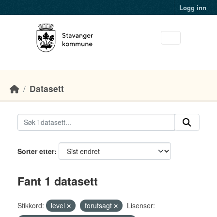
Skip to main content
Logg inn
Datasett
Sorter etter
Fant 1 datasett
Stikkord:
level
forutsagt
Lisenser: