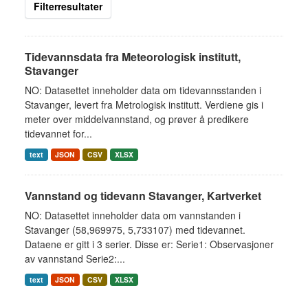
Filterresultater
Tidevannsdata fra Meteorologisk institutt,
Stavanger
NO: Datasettet inneholder data om tidevannsstanden i
Stavanger, levert fra Metrologisk institutt. Verdiene gis i
meter over middelvannstand, og prøver å predikere
tidevannet for...
text
JSON
CSV
XLSX
Vannstand og tidevann Stavanger, Kartverket
NO: Datasettet inneholder data om vannstanden i
Stavanger (58,969975, 5,733107) med tidevannet.
Dataene er gitt i 3 serier. Disse er: Serie1: Observasjoner
av vannstand Serie2:...
text
JSON
CSV
XLSX