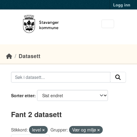
Skip to main content
Logg inn
Datasett
Sorter etter
Fant 2 datasett
Stikkord:
level
Grupper:
Vær og miljø