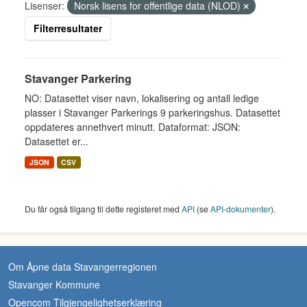
Lisenser:
Norsk lisens for offentlige data (NLOD)
Filterresultater
Stavanger Parkering
NO: Datasettet viser navn, lokalisering og antall ledige
plasser i Stavanger Parkerings 9 parkeringshus. Datasettet
oppdateres annethvert minutt. Dataformat: JSON:
Datasettet er...
JSON
CSV
Du får også tilgang til dette registeret med
API
(se
API-dokumenter
).
Om Åpne data Stavangerregionen
Stavanger Kommune
Opencom Tilgjengelighetserklæring