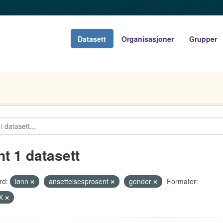
Datasett
Organisasjoner
Grupper
nt 1 datasett
rd:
lønn
ansettelsesprosent
gender
Formater:
X