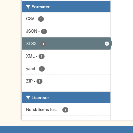
Formater
CSV
-
1
JSON
-
1
XLSX
-
1
XML
-
1
yaml
-
1
ZIP
-
1
Lisenser
Norsk lisens for...
-
1