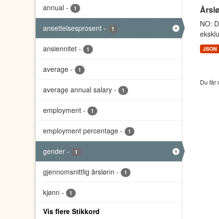
annual
-
Årsl
1
NO: Da
ansettelsesprosent
-
1
eksklu
ansiennitet
-
JSON
1
average
-
1
Du får 
average annual salary
-
1
employment
-
1
employment percentage
-
1
gender
-
1
gjennomsnittlig årslønn
-
1
kjønn
-
1
Vis flere Stikkord