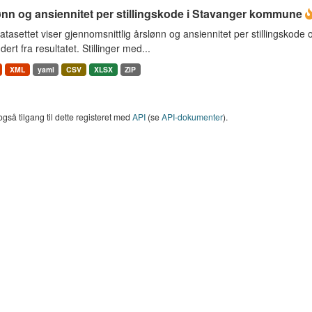
ønn og ansiennitet per stillingskode i Stavanger kommune
tasettet viser gjennomsnittlig årslønn og ansiennitet per stillingskod
dert fra resultatet. Stillinger med...
XML
yaml
CSV
XLSX
ZIP
også tilgang til dette registeret med
API
(se
API-dokumenter
).